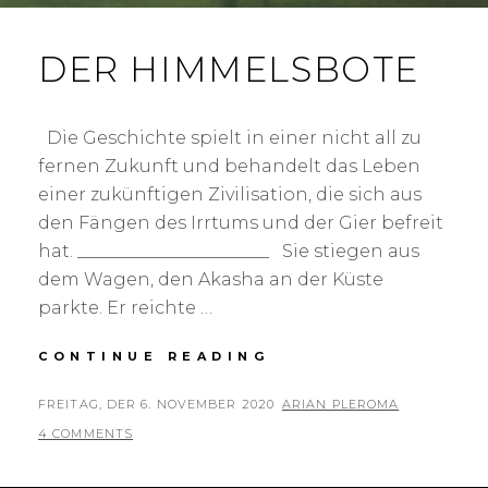
DER HIMMELSBOTE
Die Geschichte spielt in einer nicht all zu
fernen Zukunft und behandelt das Leben
einer zukünftigen Zivilisation, die sich aus
den Fängen des Irrtums und der Gier befreit
hat. ______________________ Sie stiegen aus
dem Wagen, den Akasha an der Küste
parkte. Er reichte …
DER
CONTINUE READING
HIMMELSBOTE
POSTED
BY
FREITAG, DER 6. NOVEMBER 2020
ARIAN PLEROMA
ON
4 COMMENTS